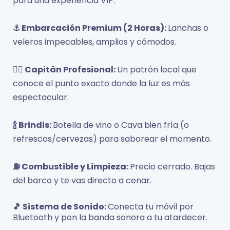
para una experiencia VIP:
⚓ Embarcación Premium (2 Horas):
Lanchas o
veleros impecables, amplios y cómodos.
Capitán Profesional:
Un patrón local que
👨‍✈️
conoce el punto exacto donde la luz es más
espectacular.
Brindis:
Botella de vino o Cava bien fría (o
🍾
refrescos/cervezas) para saborear el momento.
⛽ Combustible y Limpieza:
Precio cerrado. Bajas
del barco y te vas directo a cenar.
Sistema de Sonido:
Conecta tu móvil por
🎵
Bluetooth y pon la banda sonora a tu atardecer.