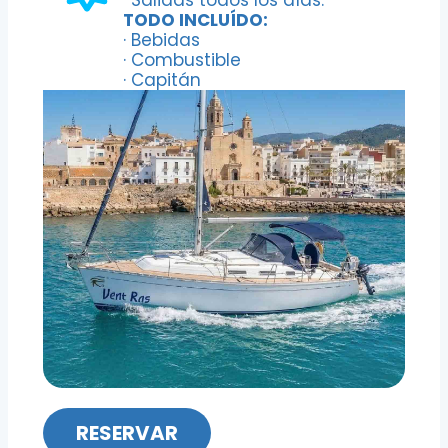
*Salidas todos los días.
TODO INCLUÍDO:
· Bebidas
· Combustible
· Capitán
RESERVAR