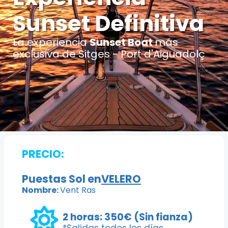
Sunset Definitiva
La experiencia
Sunset Boat
más
exclusiva de Sitges - Port d'Aiguadolç
PRECIO:
Puestas Sol en
VELERO
Nombre:
Vent Ras
2 horas: 350€ (Sin fianza)