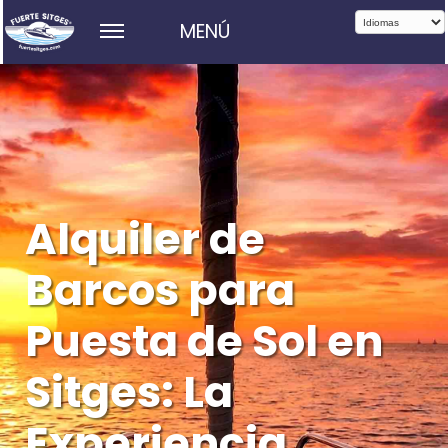
MENÚ
Alquiler de
Barcos para
Puesta de Sol en
Sitges: La
Experiencia