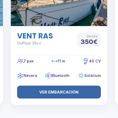
VENT RAS
Desde
350€
Duffour 35cc
7 pax
11 m
40 CV
Nevera
Bluetooth
Solárium
VER EMBARCACIÓN