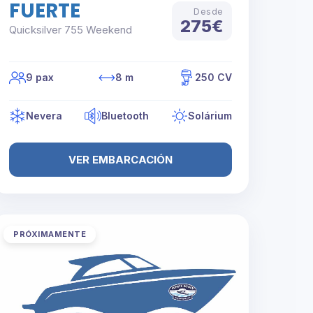
FUERTE
Desde
275€
Quicksilver 755 Weekend
9 pax
8 m
250 CV
Nevera
Bluetooth
Solárium
VER EMBARCACIÓN
PRÓXIMAMENTE